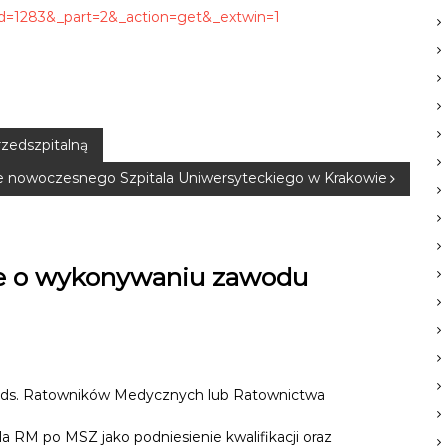
=1283&_part=2&_action=get&_extwin=1
zedszpitalną
e nowoczesnego Szpitala Uniwersyteckiego w Krakowie
je o wykonywaniu zawodu
o ds. Ratowników Medycznych lub Ratownictwa
a RM po MSZ jako podniesienie kwalifikacji oraz