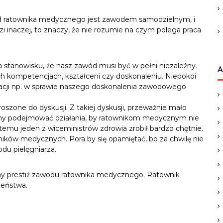
ód ratownika medycznego jest zawodem samodzielnym, i
rdzi inaczej, to znaczy, że nie rozumie na czym polega praca
stanowisku, że nasz zawód musi być w pełni niezależny.
A
h kompetencjach, kształceni czy doskonaleniu. Niepokoi
ltacji np. w sprawie naszego doskonalenia zawodowego
oszone do dyskusji. Z takiej dyskusji, przeważnie mało
emy podejmować działania, by ratownikom medycznym nie
 temu jeden z wiceministrów zdrowia zrobił bardzo chętnie.
ników medycznych. Pora by się opamiętać, bo za chwilę nie
u pielęgniarza.
jmy prestiż zawodu ratownika medycznego. Ratownik
zeństwa.