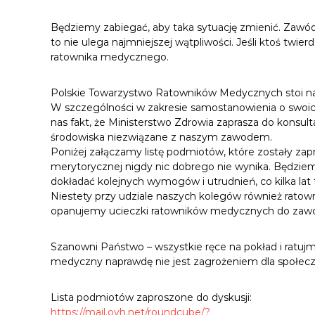
Będziemy zabiegać, aby taka sytuację zmienić. Zaw
to nie ulega najmniejszej wątpliwości. Jeśli ktoś twie
ratownika medycznego.
Polskie Towarzystwo Ratowników Medycznych stoi na 
W szczególności w zakresie samostanowienia o swoic
nas fakt, że Ministerstwo Zdrowia zaprasza do konsu
środowiska niezwiązane z naszym zawodem.
Poniżej załączamy listę podmiotów, które zostały zapr
merytorycznej nigdy nic dobrego nie wynika. Będzi
dokładać kolejnych wymogów i utrudnień, co kilka lat
Niestety przy udziale naszych kolegów również ratow
opanujemy ucieczki ratowników medycznych do zawod
Szanowni Państwo – wszystkie ręce na pokład i ratu
medyczny naprawdę nie jest zagrożeniem dla społec
Lista podmiotów zaproszone do dyskusji:
https://mail.ovh.net/roundcube/?