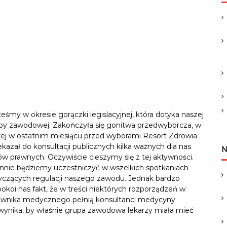
c
h
f
o
r
:
teśmy w okresie gorączki legislacyjnej, która dotyka naszej
py zawodowej. Zakończyła się gonitwa przedwyborcza, w
rej w ostatnim miesiącu przed wyborami Resort Zdrowia
ekazał do konsultacji publicznych kilka ważnych dla nas
N
ów prawnych. Oczywiście cieszymy się z tej aktywności.
nnie będziemy uczestniczyć w wszelkich spotkaniach
yczących regulacji naszego zawodu. Jednak bardzo
pokoi nas fakt, że w treści niektórych rozporządzeń w
atownika medycznego pełnią konsultanci medycyny
 wynika, by właśnie grupa zawodowa lekarzy miała mieć