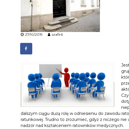
t
o
w
n
i
27/10/2019
szafir6
k
ó
w
M
e
Jes
d
gru
y
któ
c
prz
z
akt
n
Czy
y
dot
c
nie
h
dalszym ciągu dużą rolę w odniesieniu do zawodu r
ratunkowej. Trudno to zrozumieć, gdyż z niczego nie
nadzór nad kształceniem ratowników medycznych.