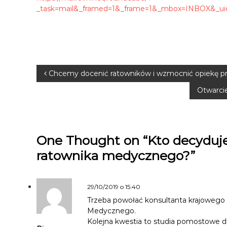
_task=mail&_framed=1&_frame=1&_mbox=INBOX&_uid
N
Chcemy docenić ratowników i wzmocnić opiekę pr
Otwarci
a
w
One Thought on “Kto decydu
i
ratownika medycznego?”
g
a
29/10/2019 o 15:40
Trzeba powołać konsultanta krajoweg
c
Medycznego.
Kolejna kwestia to studia pomostowe dl