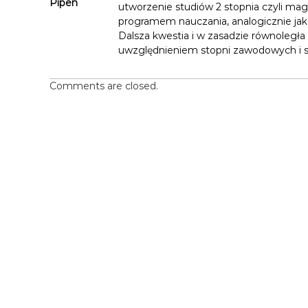
Pipen
j
utworzenie studiów 2 stopnia czyli ma
programem nauczania, analogicznie jak m
a
Dalsza kwestia i w zasadzie równo
uwzględnieniem stopni zawodowych i spe
w
Comments are closed.
p
i
s
u