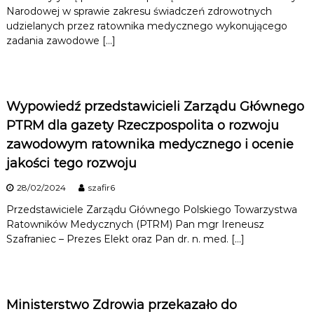
n
Narodowej w sprawie zakresu świadczeń zdrowotnych
i
udzielanych przez ratownika medycznego wykonującego
k
zadania zawodowe […]
ó
w
M
e
d
Wypowiedź przedstawicieli Zarządu Głównego
y
c
PTRM dla gazety Rzeczpospolita o rozwoju
z
zawodowym ratownika medycznego i ocenie
n
y
jakości tego rozwoju
c
h
28/02/2024
szafir6
Przedstawiciele Zarządu Głównego Polskiego Towarzystwa
Ratowników Medycznych (PTRM) Pan mgr Ireneusz
Szafraniec – Prezes Elekt oraz Pan dr. n. med. […]
Ministerstwo Zdrowia przekazało do