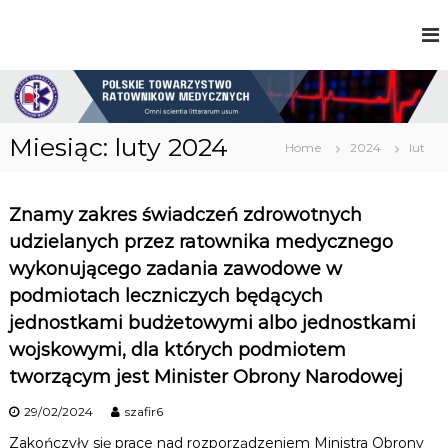
S
k
P
i
o
p
l
t
s
o
k
c
i
Miesiąc:
luty 2024
Home
2024
lut
e
o
T
n
o
t
w
Znamy zakres świadczeń zdrowotnych
e
a
n
udzielanych przez ratownika medycznego
r
t
z
wykonującego zadania zawodowe w
y
podmiotach leczniczych będących
s
t
jednostkami budżetowymi albo jednostkami
w
wojskowymi, dla których podmiotem
o
R
tworzącym jest Minister Obrony Narodowej
a
t
29/02/2024
szafir6
o
w
Zakończyły się prace nad rozporządzeniem Ministra Obrony