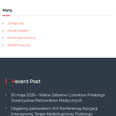
Meta
Zaloguj się
Kanał wpisów
Kanał komentarzy
WordPress.org
Recent Post
30 maja 2026 – Walne Zebranie Członków Polskiego
Towarzystwa Ratowników Medycznych
Objęliśmy patronatem XIV Konferencję Asocjacji
Intensywnej Terapii Kardiologicznej Polskiego