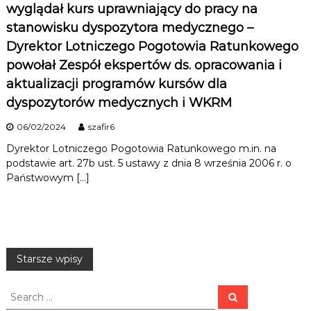
wyglądał kurs uprawniający do pracy na
stanowisku dyspozytora medycznego –
Dyrektor Lotniczego Pogotowia Ratunkowego
powołał Zespół ekspertów ds. opracowania i
aktualizacji programów kursów dla
dyspozytorów medycznych i WKRM
06/02/2024
szafir6
Dyrektor Lotniczego Pogotowia Ratunkowego m.in. na
podstawie art. 27b ust. 5 ustawy z dnia 8 września 2006 r. o
Państwowym […]
N
Starsze wpisy
a
S
S
e
e