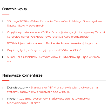
a
w
a
r
c
r
Ostatnie wpisy
h
c
i
h
30 maja 2026 – Walne Zebranie Członków Polskiego Towarzystwa
f
g
Ratowników Medycznych
o
Objęliśmy patronatem XIV Konferencję Asocjacji Intensywnej Terapii
r
a
Kardiologicznej Polskiego Towarzystwa Kardiologicznego
:
PTRM objęło patronatem II Podlaskie Forum Anestezjologiczne
c
Wspieraj tych, którzy ratują – przekaż 1/5% dla PTRM
j
Składki dla Członków i Sympatyków PTRM obowiązujące w 2026
roku
a
Najnowsze komentarze
p
Doświadczony
-
Stanowisko PTRM w sprawie planu utworzenia
o
systemu ratownictwa medycznego w KSRG
Michał
-
Czy grozi systemowi Państwowego Ratownictwa
w
Medycznego dualizm?