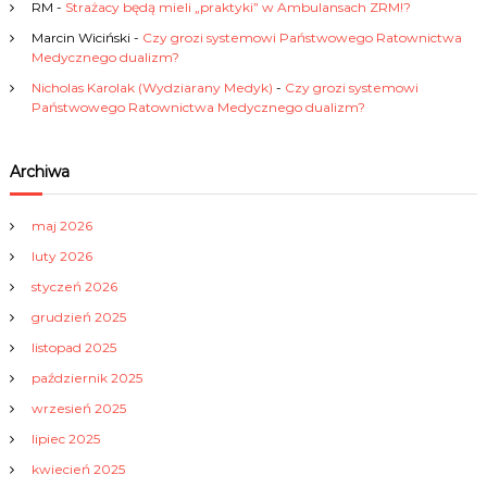
RM
-
Strażacy będą mieli „praktyki” w Ambulansach ZRM!?
p
Marcin Wiciński
-
Czy grozi systemowi Państwowego Ratownictwa
Medycznego dualizm?
i
Nicholas Karolak (Wydziarany Medyk)
-
Czy grozi systemowi
Państwowego Ratownictwa Medycznego dualizm?
s
a
Archiwa
c
maj 2026
luty 2026
h
styczeń 2026
grudzień 2025
listopad 2025
październik 2025
wrzesień 2025
lipiec 2025
kwiecień 2025