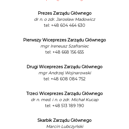
n
i
Prezes Zarządu Głównego
k
ó
dr n. o zdr. Jarosław Madowicz
w
tel: +48 604 464 630
M
e
d
Pierwszy Wiceprezes Zarządu Głównego
y
mgr Ireneusz Szafraniec
c
tel: +48 668 156 655
z
n
y
Drugi Wiceprezes Zarządu Głównego
c
mgr Andrzej Wojnarowski
h
tel: +48 608 084 752
Trzeci Wiceprezes Zarządu Głównego
dr n. med. i n. o zdr. Michał Kucap
tel: +48 513 189 190
Skarbik Zarządu Głównego
Marcin Lubczyński