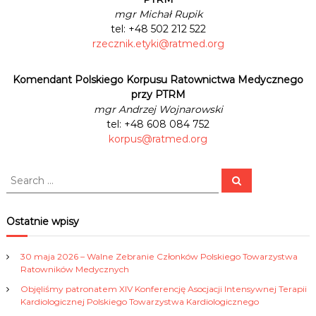
mgr Michał Rupik
tel: +48 502 212 522
rzecznik.etyki@ratmed.org
Komendant Polskiego Korpusu Ratownictwa Medycznego
przy PTRM
mgr Andrzej Wojnarowski
tel: +48 608 084 752
korpus@ratmed.org
S
S
e
e
a
a
r
c
r
Ostatnie wpisy
h
c
h
30 maja 2026 – Walne Zebranie Członków Polskiego Towarzystwa
f
Ratowników Medycznych
o
Objęliśmy patronatem XIV Konferencję Asocjacji Intensywnej Terapii
r
Kardiologicznej Polskiego Towarzystwa Kardiologicznego
: