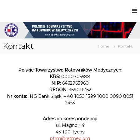
S
k
P
i
o
p
l
t
s
o
k
c
i
Kontakt
Home
Kontakt
e
o
T
n
o
t
w
e
Polskie Towarzystwo Ratowników Medycznych:
a
n
r
KRS:
0000705588
t
z
NIP:
6462963960
y
REGON:
369011762
s
Nr konta:
ING Bank Śląski – 40 1050 1399 1000 0090 8051
t
2453
w
o
R
Adres do korespondencji:
a
ul. Magnolii 4
t
43-100 Tychy
o
w
ptrm@ratmed.org