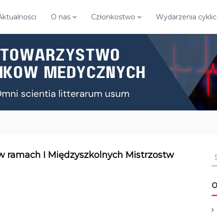
Aktualności
O nas
Członkostwo
Wydarzenia cykli
S
w ramach I Międzyszkolnych Mistrzostw
e
a
r
O
c
h
f