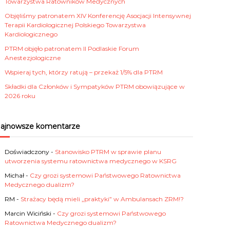
Towarzystwa Ratowników Medycznych
Objęliśmy patronatem XIV Konferencję Asocjacji Intensywnej
Terapii Kardiologicznej Polskiego Towarzystwa
Kardiologicznego
PTRM objęło patronatem II Podlaskie Forum
Anestezjologiczne
Wspieraj tych, którzy ratują – przekaż 1/5% dla PTRM
Składki dla Członków i Sympatyków PTRM obowiązujące w
2026 roku
ajnowsze komentarze
Doświadczony
-
Stanowisko PTRM w sprawie planu
utworzenia systemu ratownictwa medycznego w KSRG
Michał
-
Czy grozi systemowi Państwowego Ratownictwa
Medycznego dualizm?
RM
-
Strażacy będą mieli „praktyki” w Ambulansach ZRM!?
Marcin Wiciński
-
Czy grozi systemowi Państwowego
Ratownictwa Medycznego dualizm?