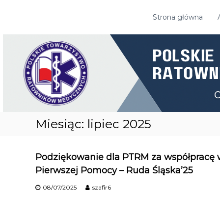
S
k
Strona główna
P
i
o
p
l
t
s
o
k
c
i
o
e
n
T
t
o
e
w
n
Miesiąc:
lipiec 2025
a
t
r
z
Podziękowanie dla PTRM za współpracę 
y
s
Pierwszej Pomocy – Ruda Śląska’25
t
w
08/07/2025
szafir6
o
R
a