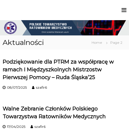
S
k
P
i
o
p
l
t
s
o
k
c
i
Aktualności
Home
Page 2
e
o
T
n
o
t
w
Podziękowanie dla PTRM za współpracę w
A
e
a
n
ramach I Międzyszkolnych Mistrzostw
r
t
z
Pierwszej Pomocy – Ruda Śląska’25
k
y
s
08/07/2025
szafir6
t
t
w
o
R
Walne Zebranie Członków Polskiego
u
a
Towarzystwa Ratowników Medycznych
t
o
a
w
17/04/2025
szafir6