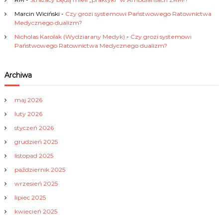
i
Marcin Wiciński
-
Czy grozi systemowi Państwowego Ratownictwa
Medycznego dualizm?
s
Nicholas Karolak (Wydziarany Medyk)
-
Czy grozi systemowi
Państwowego Ratownictwa Medycznego dualizm?
a
Archiwa
c
h
maj 2026
luty 2026
styczeń 2026
grudzień 2025
listopad 2025
październik 2025
wrzesień 2025
lipiec 2025
kwiecień 2025