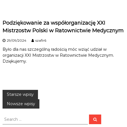
Podziękowanie za współorganizację XXI
Mistrzostw Polski w Ratownictwie Medycznym
29/09/2024
szafir6
Było dla nas szczególną radością móc wziąć udział w
organizacji XXI Mistrzostw w Ratownictwie Medycznym.
Dziękujemy.
N
Starsze wpisy
Nowsze wpisy
a
S
w
S
e
e
a