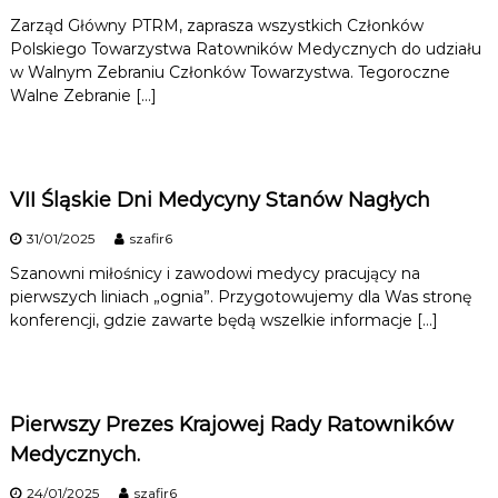
n
Zarząd Główny PTRM, zaprasza wszystkich Członków
i
l
Polskiego Towarzystwa Ratowników Medycznych do udziału
k
ó
w Walnym Zebraniu Członków Towarzystwa. Tegoroczne
w
Walne Zebranie […]
n
M
e
d
o
y
c
VII Śląskie Dni Medycyny Stanów Nagłych
z
ś
n
31/01/2025
szafir6
y
c
Szanowni miłośnicy i zawodowi medycy pracujący na
c
h
pierwszych liniach „ognia”. Przygotowujemy dla Was stronę
konferencji, gdzie zawarte będą wszelkie informacje […]
i
Pierwszy Prezes Krajowej Rady Ratowników
Medycznych.
24/01/2025
szafir6