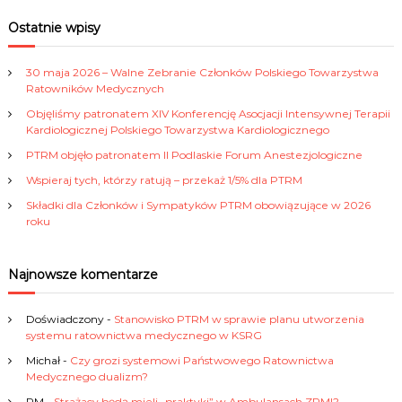
a
r
i
c
r
Ostatnie wpisy
h
c
g
h
30 maja 2026 – Walne Zebranie Członków Polskiego Towarzystwa
f
Ratowników Medycznych
a
o
Objęliśmy patronatem XIV Konferencję Asocjacji Intensywnej Terapii
r
Kardiologicznej Polskiego Towarzystwa Kardiologicznego
c
:
PTRM objęło patronatem II Podlaskie Forum Anestezjologiczne
j
Wspieraj tych, którzy ratują – przekaż 1/5% dla PTRM
Składki dla Członków i Sympatyków PTRM obowiązujące w 2026
a
roku
p
Najnowsze komentarze
o
Doświadczony
-
Stanowisko PTRM w sprawie planu utworzenia
systemu ratownictwa medycznego w KSRG
w
Michał
-
Czy grozi systemowi Państwowego Ratownictwa
p
Medycznego dualizm?
RM
-
Strażacy będą mieli „praktyki” w Ambulansach ZRM!?