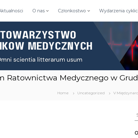
Aktualności
O nas
Członkostwo
Wydarzenia cykli
m Ratownictwa Medycznego w Grud
Home
Uncategorized
V Międzynar
S
e
a
r
O