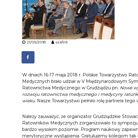
t
o
w
n
i
k
21/05/2018
szafir6
ó
w
M
e
d
W dniach 16-17 maja 2018 r.
Polskie Towarzystwo Ra
y
Medycznych brało udział w V Międzynarodowym Sy
c
Ratownictwa Medycznego w Grudziądzu pn.
Nowe wy
z
rozwoju ratownictwa medy
cznego i medycyny ratunk
n
wieku
. Nasze Towarzystwo pełniło rolę partnera tego 
y
c
h
Należy zauważyć, że organizator Grudziądzkie Stowar
Ratowników Medycznych zorganizowało to sympozj
bardzo wysokim poziomie. Program naukowy zapewni
merytoryczne wystąpienia. Gratulujemy kolegom tak