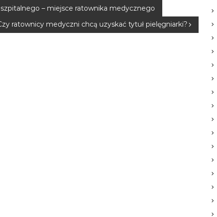
 szpitalnego – miejsce ratownika medycznego
Czy ratownicy medyczni chcą uzyskać tytuł pielęgniarki?