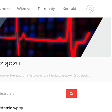
czne
Wiedza
Patronaty
Kontakt
ziądzu
odowe Sympozjum Ratownictwa Medycznego w Grudziądzu
S
e
a
r
c
statnie wpisy
h