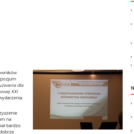
c
h
f
o
r
:
towników
mpozjum
zwania dla
N
owej XXI
wydarzenia.
zyszenie
um na
ał bardzo
 dobrze