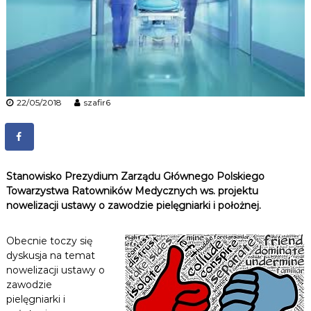
n
i
k
ó
w
M
e
d
22/05/2018
szafir6
y
c
z
n
y
c
Stanowisko Prezydium Zarządu Głównego
Polskiego
h
Towarzystwa Ratowników Medycznych ws.
projektu
nowelizacji ustawy o zawodzie pielęgniarki i położnej.
Obecnie toczy się
dyskusja na temat
nowelizacji ustawy o
zawodzie
pielęgniarki i