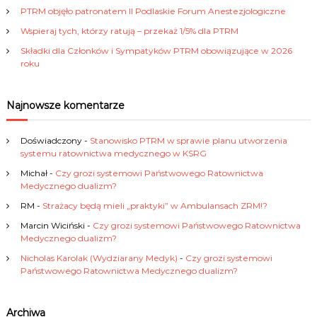
j
PTRM objęło patronatem II Podlaskie Forum Anestezjologiczne
Wspieraj tych, którzy ratują – przekaż 1/5% dla PTRM
a
Składki dla Członków i Sympatyków PTRM obowiązujące w 2026
roku
w
p
Najnowsze komentarze
i
Doświadczony
-
Stanowisko PTRM w sprawie planu utworzenia
systemu ratownictwa medycznego w KSRG
s
Michał
-
Czy grozi systemowi Państwowego Ratownictwa
Medycznego dualizm?
u
RM
-
Strażacy będą mieli „praktyki” w Ambulansach ZRM!?
Marcin Wiciński
-
Czy grozi systemowi Państwowego Ratownictwa
Medycznego dualizm?
Nicholas Karolak (Wydziarany Medyk)
-
Czy grozi systemowi
Państwowego Ratownictwa Medycznego dualizm?
Archiwa