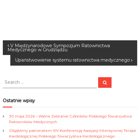
N
V Międzynarodowe Sympozjum Ratownictwa
Medycznego w Grudziądzu
a
Upaństwowienie systemu ratownictwa medycznego
w
S
S
e
i
e
a
a
r
c
r
g
Ostatnie wpisy
h
c
h
a
30 maja 2026 – Walne Zebranie Członków Polskiego Towarzystwa
f
Ratowników Medycznych
o
c
Objęliśmy patronatem XIV Konferencję Asocjacji Intensywnej Terapii
r
Kardiologicznej Polskiego Towarzystwa Kardiologicznego
: