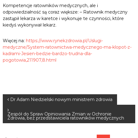
Kompetencje ratowników medycznych, ale i
odpowiedzialność są coraz większe: – Ratownik medyczny
zastąpił lekarza w karetce i wykonuje te czynności, które
kiedyś wykonywał lekarz.
Więcej na:
https://www.rynekzdrowia.pl/Uslugi-
medyczne/System-ratownictwa-medycznego-ma-klopot-z-
kadrami-Jesien-bedzie-bardzo-trudna-dla-
pogotowia,211907,8.html
N
Dr Adam Niedzielski nowym ministrem zdrowia
a
Zespół do Spraw Opiniowania Zmian w Ochronie
Zdrowia, bez przedstawiciela ratowników medycznych
w
S