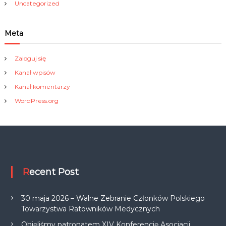
Uncategorized
Meta
Zaloguj się
Kanał wpisów
Kanał komentarzy
WordPress.org
Recent Post
30 maja 2026 – Walne Zebranie Członków Polskiego
Towarzystwa Ratowników Medycznych
Objęliśmy patronatem XIV Konferencję Asocjacji