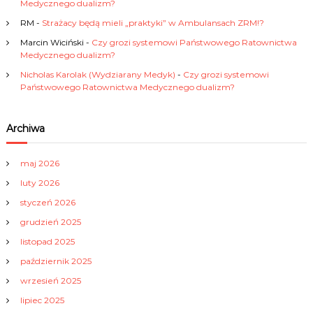
Medycznego dualizm?
u
RM
-
Strażacy będą mieli „praktyki” w Ambulansach ZRM!?
Marcin Wiciński
-
Czy grozi systemowi Państwowego Ratownictwa
Medycznego dualizm?
Nicholas Karolak (Wydziarany Medyk)
-
Czy grozi systemowi
Państwowego Ratownictwa Medycznego dualizm?
Archiwa
maj 2026
luty 2026
styczeń 2026
grudzień 2025
listopad 2025
październik 2025
wrzesień 2025
lipiec 2025