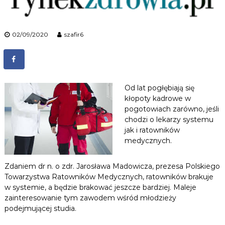
n
i
k
ó
02/09/2020
szafir6
w
M
e
d
y
c
Od lat pogłębiają się
z
kłopoty kadrowe w
n
pogotowiach zarówno, jeśli
y
chodzi o lekarzy systemu
c
jak i ratowników
h
medycznych.
Zdaniem dr n. o zdr. Jarosława Madowicza, prezesa Polskiego
Towarzystwa Ratowników Medycznych, ratowników brakuje
w systemie, a będzie brakować jeszcze bardziej. Maleje
zainteresowanie tym zawodem wśród młodzieży
podejmującej studia.