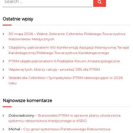
S
i
e
e
a
a
r
g
c
r
Ostatnie wpisy
h
c
a
h
30 maja 2026 – Walne Zebranie Członków Polskiego Towarzystwa
f
Ratowników Medycznych
c
o
Objęliśmy patronatem XIV Konferencję Asocjacji Intensywnej Terapii
r
Kardiologicznej Polskiego Towarzystwa Kardiologicznego
j
:
PTRM objęło patronatem II Podlaskie Forum Anestezjologiczne
a
Wspieraj tych, którzy ratują – przekaż 1/5% dla PTRM
Składki dla Członków i Sympatyków PTRM obowiązujące w 2026
w
roku
p
Najnowsze komentarze
i
Doświadczony
-
Stanowisko PTRM w sprawie planu utworzenia
systemu ratownictwa medycznego w KSRG
s
Michał
-
Czy grozi systemowi Państwowego Ratownictwa