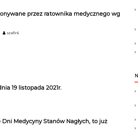
o
r
onywane przez ratownika medycznego wg
:
szafir6
N
ia 19 listopada 2021r.
kie Dni Medycyny Stanów Nagłych, to już