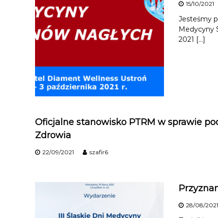
15/10/2021
Jesteśmy p
Medycyny St
2021 […]
Oficjalne stanowisko PTRM w sprawie po
Zdrowia
22/09/2021
szafir6
Przyznan
28/08/202