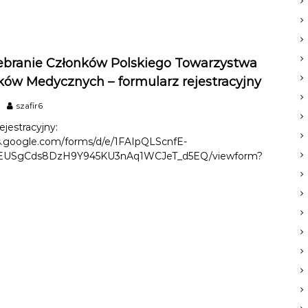
d
r
a
t
o
branie Członków Polskiego Towarzystwa
w
n
ów Medycznych – formularz rejestracyjny
i
k
szafir6
a
m
ejestracyjny:
e
cs.google.com/forms/d/e/1FAIpQLScnfE-
d
jEUSgCds8DzH9Y945KU3nAq1WCJeT_d5EQ/viewform?
y
c
z
n
e
g
o
p
o
t
r
z