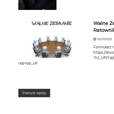
Walne Ze
Ratownik
11/07/2021
Formularz r
https://do
11U_UfYFd
usp=pp_url
N
Starsze wpisy
a