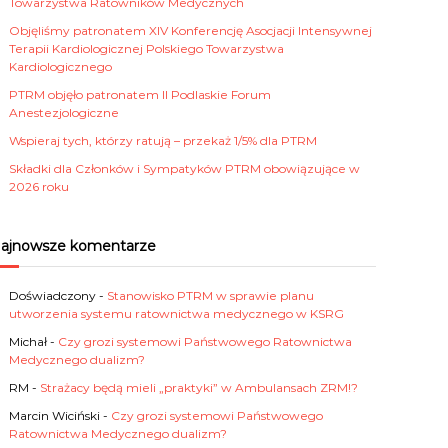
Towarzystwa Ratowników Medycznych
Objęliśmy patronatem XIV Konferencję Asocjacji Intensywnej
Terapii Kardiologicznej Polskiego Towarzystwa
Kardiologicznego
PTRM objęło patronatem II Podlaskie Forum
Anestezjologiczne
Wspieraj tych, którzy ratują – przekaż 1/5% dla PTRM
Składki dla Członków i Sympatyków PTRM obowiązujące w
2026 roku
ajnowsze komentarze
Doświadczony
-
Stanowisko PTRM w sprawie planu
utworzenia systemu ratownictwa medycznego w KSRG
Michał
-
Czy grozi systemowi Państwowego Ratownictwa
Medycznego dualizm?
RM
-
Strażacy będą mieli „praktyki” w Ambulansach ZRM!?
Marcin Wiciński
-
Czy grozi systemowi Państwowego
Ratownictwa Medycznego dualizm?