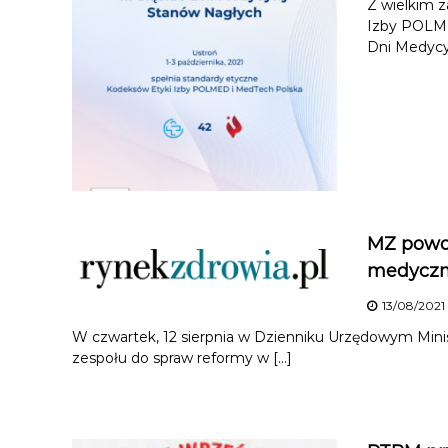
Z wielkim 
Izby POLMED
Dni Medycy
MZ powoł
medyczny
13/08/2021
W czwartek, 12 sierpnia w Dzienniku Urzędowym Minis
zespołu do spraw reformy w […]