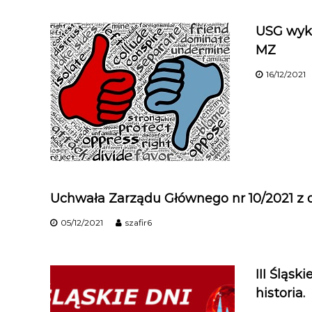
t
o
USG wyk
w
MZ
n
i
16/12/2021
k
ó
w
M
e
d
y
c
Uchwała Zarządu Głównego nr 10/2021 z dn
z
n
05/12/2021
szafir6
y
c
h
III Śląs
historia.