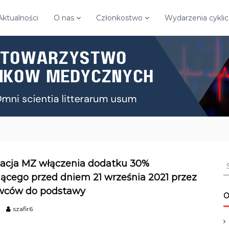
Aktualności
O nas
Członkostwo
Wydarzenia cykli
S
tacja MZ włączenia dodatku 30%
e
ącego przed dniem 21 września 2021 przez
a
wców do podstawy
r
O
c
szafir6
h
f