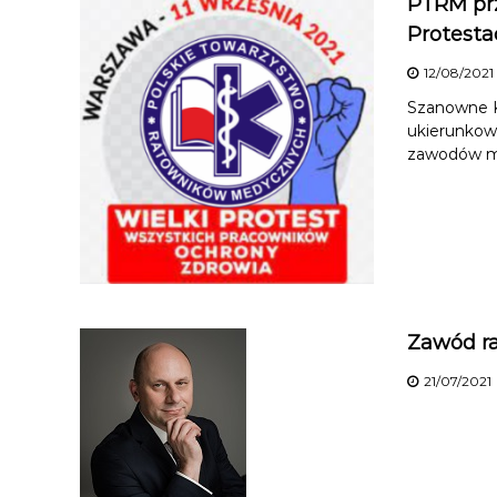
PTRM prz
Protesta
12/08/2021
Szanowne K
ukierunkowa
zawodów me
Zawód ra
21/07/2021