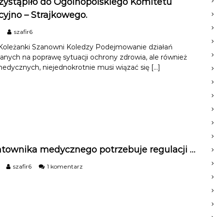
ystąpiło do Ogólnopolskiego Komitetu
cyjno – Strajkowego.
szafir6
oleżanki Szanowni Koledzy Podejmowanie działań
nych na poprawę sytuacji ochrony zdrowia, ale również
dycznych, niejednokrotnie musi wiązać się […]
townika medycznego potrzebuje regulacji …
d
szafir6
1 komentarz
o
Z
a
w
ó