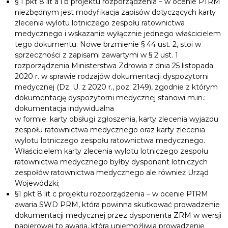
§ 1 pkt 8 lit a i b projektu rozporządzenia – w ocenie PTRM
niezbędnym jest modyfikacja zapisów dotyczących karty
zlecenia wylotu lotniczego zespołu ratownictwa
medycznego i wskazanie wyłącznie jednego właścicielem
tego dokumentu. Nowe brzmienie § 44 ust. 2, stoi w
sprzeczności z zapisami zawartymi w § 2 ust. 1
rozporządzenia Ministerstwa Zdrowia z dnia 25 listopada
2020 r. w sprawie rodzajów dokumentacji dyspozytorni
medycznej (Dz. U. z 2020 r., poz. 2149), zgodnie z którym
dokumentację dyspozytorni medycznej stanowi m.in.:
dokumentacja indywidualna
w formie: karty obsługi zgłoszenia, karty zlecenia wyjazdu
zespołu ratownictwa medycznego oraz karty zlecenia
wylotu lotniczego zespołu ratownictwa medycznego.
Właścicielem karty zlecenia wylotu lotniczego zespołu
ratownictwa medycznego byłby dysponent lotniczych
zespołów ratownictwa medycznego ale również Urząd
Wojewódzki;
§1 pkt 8 lit c projektu rozporządzenia – w ocenie PTRM
awaria SWD PRM, która powinna skutkować prowadzenie
dokumentacji medycznej przez dysponenta ZRM w wersji
papierowej to awaria, która uniemożliwia prowadzenie