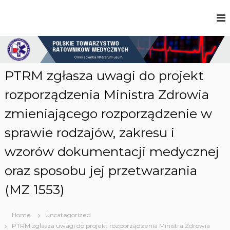
S
k
P
i
o
p
l
t
s
o
k
c
i
PTRM zgłasza uwagi do projekt
e
o
T
n
rozporządzenia Ministra Zdrowia
o
t
w
zmieniającego rozporządzenie w
e
a
n
r
sprawie rodzajów, zakresu i
t
z
y
wzorów dokumentacji medycznej
s
t
oraz sposobu jej przetwarzania
w
o
(MZ 1553)
R
a
t
Home
Uncategorized
o
w
PTRM zgłasza uwagi do projekt rozporządzenia Ministra Zdrowia