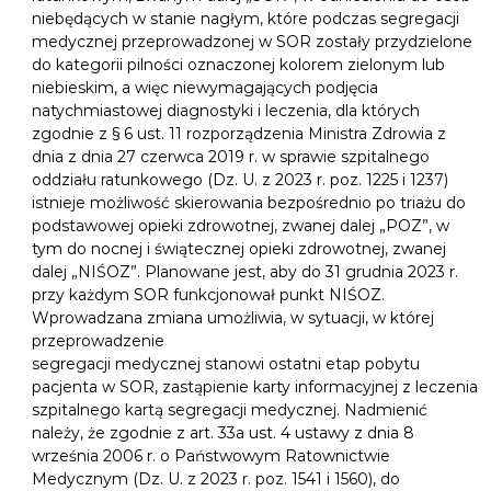
niebędących w stanie nagłym, które podczas segregacji
medycznej przeprowadzonej w SOR zostały przydzielone
do kategorii pilności oznaczonej kolorem zielonym lub
niebieskim, a więc niewymagających podjęcia
natychmiastowej diagnostyki i leczenia, dla których
zgodnie z § 6 ust. 11 rozporządzenia Ministra Zdrowia z
dnia z dnia 27 czerwca 2019 r. w sprawie szpitalnego
oddziału ratunkowego (Dz. U. z 2023 r. poz. 1225 i 1237)
istnieje możliwość skierowania bezpośrednio po triażu do
podstawowej opieki zdrowotnej, zwanej dalej „POZ”, w
tym do nocnej i świątecznej opieki zdrowotnej, zwanej
dalej „NIŚOZ”. Planowane jest, aby do 31 grudnia 2023 r.
przy każdym SOR funkcjonował punkt NIŚOZ.
Wprowadzana zmiana umożliwia, w sytuacji, w której
przeprowadzenie
segregacji medycznej stanowi ostatni etap pobytu
pacjenta w SOR, zastąpienie karty informacyjnej z leczenia
szpitalnego kartą segregacji medycznej. Nadmienić
należy, że zgodnie z art. 33a ust. 4 ustawy z dnia 8
września 2006 r. o Państwowym Ratownictwie
Medycznym (Dz. U. z 2023 r. poz. 1541 i 1560), do