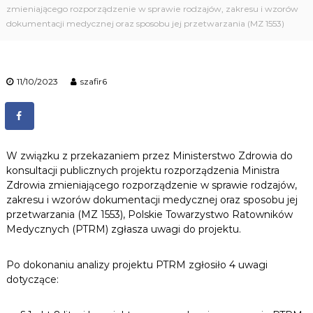
n
zmieniającego rozporządzenie w sprawie rodzajów, zakresu i wzorów
i
dokumentacji medycznej oraz sposobu jej przetwarzania (MZ 1553)
k
ó
w
M
11/10/2023
szafir6
e
d
y
c
z
n
W związku z przekazaniem przez Ministerstwo Zdrowia do
y
konsultacji publicznych projektu rozporządzenia Ministra
c
h
Zdrowia zmieniającego rozporządzenie w sprawie rodzajów,
zakresu i wzorów dokumentacji medycznej oraz sposobu jej
przetwarzania (MZ 1553), Polskie Towarzystwo Ratowników
Medycznych (PTRM) zgłasza uwagi do projektu.
Po dokonaniu analizy projektu PTRM zgłosiło 4 uwagi
dotyczące: