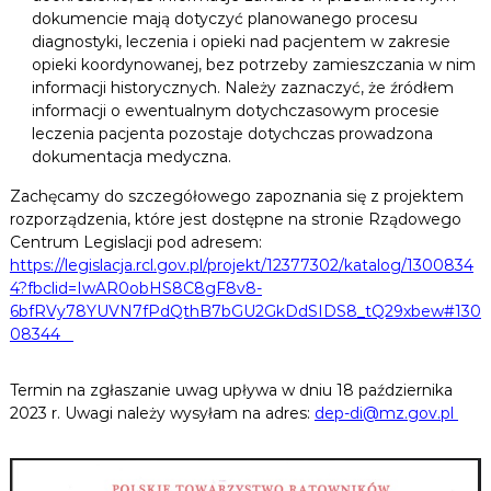
dokumencie mają dotyczyć planowanego procesu
diagnostyki, leczenia i opieki nad pacjentem w zakresie
opieki koordynowanej, bez potrzeby zamieszczania w nim
informacji historycznych. Należy zaznaczyć, że źródłem
informacji o ewentualnym dotychczasowym procesie
leczenia pacjenta pozostaje dotychczas prowadzona
dokumentacja medyczna.
Zachęcamy do szczegółowego zapoznania się z projektem
rozporządzenia, które jest dostępne na stronie Rządowego
Centrum Legislacji pod adresem:
https://legislacja.rcl.gov.pl/projekt/12377302/katalog/1300834
4?fbclid=IwAR0obHS8C8gF8v8-
6bfRVy78YUVN7fPdQthB7bGU2GkDdSIDS8_tQ29xbew#130
08344
Termin na zgłaszanie uwag upływa w dniu 18 października
2023 r. Uwagi należy wysyłam na adres:
dep-di@mz.gov.pl