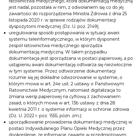
ratownictwa medycznego, która dokumentacją medyczną
jest nadal, pozostała w nim, z odwołaniem się co do jej
zawartości do rozporządzenia Ministra Zdrowia z dnia 25
listopada 2020 r. w sprawie rodzajów dokumentacji
dyspozytorni medycznej (Dz. U. poz. 2149);
uregulowania sposób postępowania w sytuacji awarii
systemu teleinformatycznego, w którym dysponent
zespół ratownictwa medycznego sporządza
dokumentację medyczną. W takim przypadku
dokumentacja jest sporządzana w postaci papierowej, a po
ustąpieniu awarii dokumentację odtwarza się niezwłocznie
w tym systemie. Przez odtworzenie dokumentacji
rozumie się jej dokładne odwzorowanie w systemie, o
którym mowa w art. 24e ust. 2 ustawy o Państwowym
Ratownictwie Medycznym, natomiast digitalizacja to
zmiana wersji papierowej na cyfrową z zachowaniem
zasad, o których mowa w art. 13b ustawy z dnia 28
kwietnia 2011 r. o systemie informacji w ochronie zdrowia
(Dz. U. 2022 r. poz. 1555, późn. zm.);
uporządkowanie prowadzenia dokumentacji medycznej w
postaci Indywidulanego Planu Opieki Medycznej przez
dookreślenie, że informacje zawarte w przedmiotowym