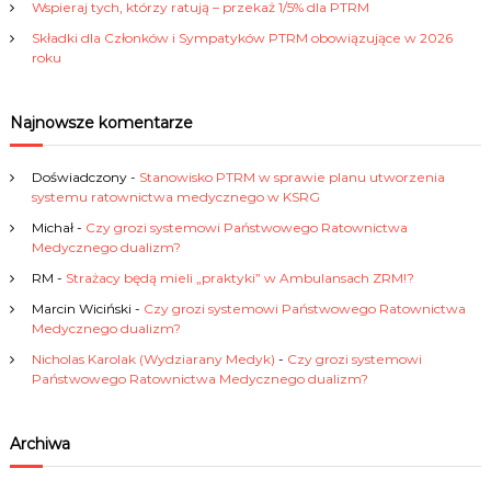
Wspieraj tych, którzy ratują – przekaż 1/5% dla PTRM
p
Składki dla Członków i Sympatyków PTRM obowiązujące w 2026
roku
i
s
Najnowsze komentarze
u
Doświadczony
-
Stanowisko PTRM w sprawie planu utworzenia
systemu ratownictwa medycznego w KSRG
Michał
-
Czy grozi systemowi Państwowego Ratownictwa
Medycznego dualizm?
RM
-
Strażacy będą mieli „praktyki” w Ambulansach ZRM!?
Marcin Wiciński
-
Czy grozi systemowi Państwowego Ratownictwa
Medycznego dualizm?
Nicholas Karolak (Wydziarany Medyk)
-
Czy grozi systemowi
Państwowego Ratownictwa Medycznego dualizm?
Archiwa