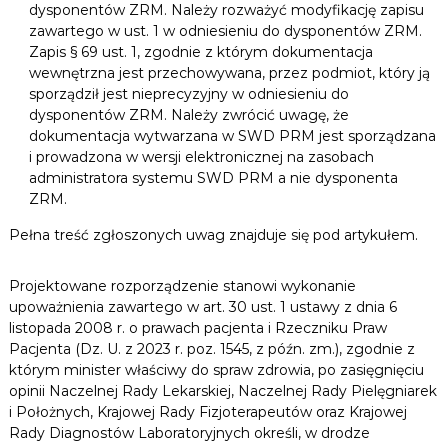
dysponentów ZRM. Należy rozważyć modyfikację zapisu
zawartego w ust. 1 w odniesieniu do dysponentów ZRM.
Zapis § 69 ust. 1, zgodnie z którym dokumentacja
wewnętrzna jest przechowywana, przez podmiot, który ją
sporządził jest nieprecyzyjny w odniesieniu do
dysponentów ZRM. Należy zwrócić uwagę, że
dokumentacja wytwarzana w SWD PRM jest sporządzana
i prowadzona w wersji elektronicznej na zasobach
administratora systemu SWD PRM a nie dysponenta
ZRM.
Pełna treść zgłoszonych uwag znajduje się pod artykułem.
Projektowane rozporządzenie stanowi wykonanie
upoważnienia zawartego w art. 30 ust. 1 ustawy z dnia 6
listopada 2008 r. o prawach pacjenta i Rzeczniku Praw
Pacjenta (Dz. U. z 2023 r. poz. 1545, z późn. zm.), zgodnie z
którym minister właściwy do spraw zdrowia, po zasięgnięciu
opinii Naczelnej Rady Lekarskiej, Naczelnej Rady Pielęgniarek
i Położnych, Krajowej Rady Fizjoterapeutów oraz Krajowej
Rady Diagnostów Laboratoryjnych określi, w drodze